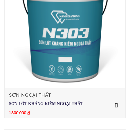
SƠN NGOẠI THẤT
SƠN LÓT KHÁNG KIỀM NGOẠI THẤT
1.800.000
₫