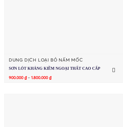
DUNG DỊCH LOẠI BỎ NẤM MỐC
SƠN LÓT KHÁNG KIỀM NGOẠI THẤT CAO CẤP
900.000
₫
–
1.800.000
₫