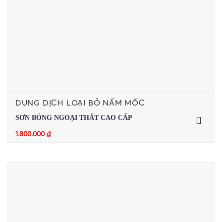
DUNG DỊCH LOẠI BỎ NẤM MỐC
SƠN BÓNG NGOẠI THẤT CAO CẤP
1.800.000
₫