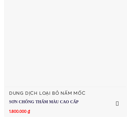
DUNG DỊCH LOẠI BỎ NẤM MỐC
SƠN CHỐNG THẤM MÀU CAO CẤP
1.800.000
₫