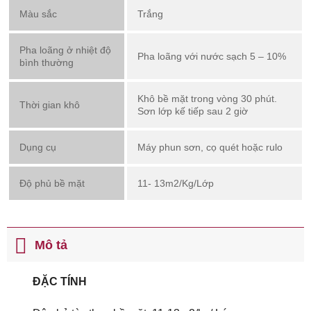
Màu sắc
Trắng
Pha loãng ở nhiệt độ
Pha loãng với nước sạch 5 – 10%
bình thường
Khô bề mặt trong vòng 30 phút.
Thời gian khô
Sơn lớp kế tiếp sau 2 giờ
Dụng cụ
Máy phun sơn, cọ quét hoặc rulo
Độ phủ bề mặt
11- 13m2/Kg/Lớp
Mô tả
ĐẶC TÍNH