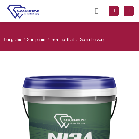
Skip
to
content
Trang chủ
/
Sản phẩm
/
Sơn nội thất
/
Sơn nhũ vàng