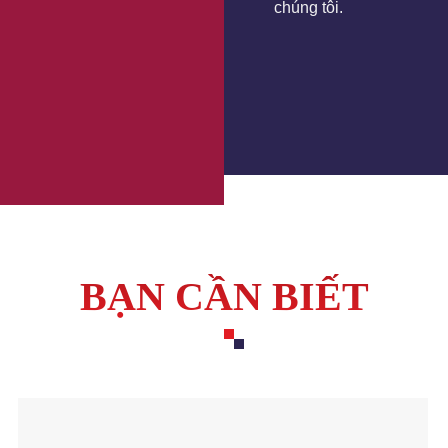
chúng tôi.
BẠN CẦN BIẾT