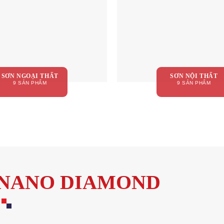
SƠN NGOẠI THẤT
SƠN NỘI THẤT
9 SẢN PHẨM
9 SẢN PHẨM
Ề NANO DIAMOND