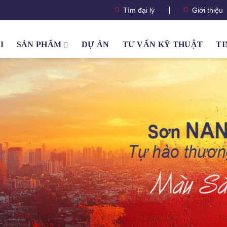
Tìm đại lý
Giới thiệu
I
SẢN PHẨM
DỰ ÁN
TƯ VẤN KỸ THUẬT
TI