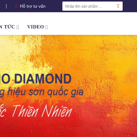
Tìm
Hỗ trợ tư vấn
kiếm:
Hotline: 0971.452.686
N TỨC
VIDEO