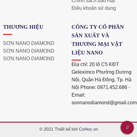
Chính sách bảo mật
Điều khoản sử dụng
THƯƠNG HIỆU
CÔNG TY CỔ PHẦN
SẢN XUẤT VÀ
SƠN NANO DIAMOND
THƯƠNG MẠI VẬT
SƠN NANO DIAMOND
LIỆU NANO
SƠN NANO DIAMOND
Địa chỉ: 20 lô C5 KĐT
Geleximco Phường Dương
Nội, Quận Hà Đông, Tp. Hà
Nội Phone: 0971.452.686 -
Email:
sonnanodiamond@gmail.co
© 2021 Thiết kế bởi
CoHoc.vn